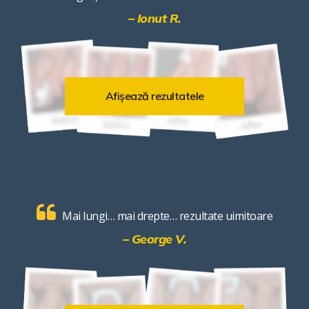
– Ionut R.
Afișează rezultatele
Mai lungi… mai drepte… rezultate uimitoare
– George V.