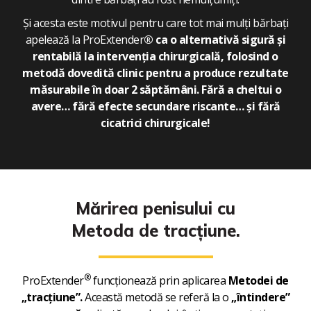
Și acesta este motivul pentru care tot mai mulți bărbați
apelează la ProExtender
® ca o
alternativă sigură și
rentabilă la intervenția chirurgicală,
folosind o
metodă dovedită clinic pentru a produce rezultate
măsurabile în doar 2 săptămâni. Fără a cheltui o
avere… fără efecte secundare riscante… și
fără
cicatrici chirurgicale!
Mărirea penisului cu
Metoda de tracțiune.
®
ProExtender
funcționează prin aplicarea
Metodei de
„tracțiune”.
Această metodă se referă la o
„întindere”