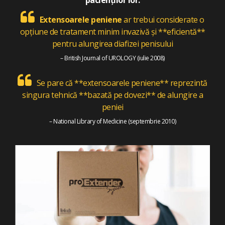
pacienților lor.
Extensoarele peniene
ar trebui considerate o
opțiune de tratament minim invazivă și **eficientă**
pentru alungirea diafizei penisului
– British Journal of UROLOGY (iulie 2008)
Se pare că **extensoarele peniene** reprezintă
singura tehnică **bazată pe dovezi** de alungire a
peniei
– National Library of Medicine (septembrie 2010)