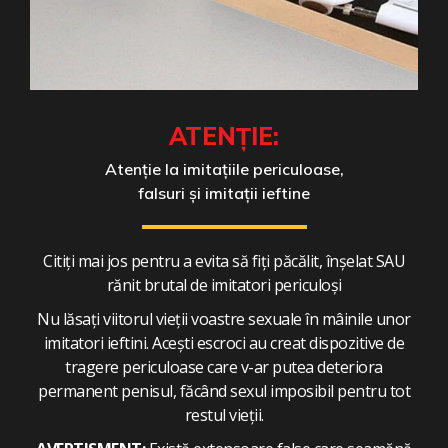
ATENȚIE:
Atenție la imitațiile periculoase,
falsuri și imitații ieftine
Citiți mai jos pentru a evita să fiți păcălit, înșelat SAU
rănit brutal de imitatori periculoși
Nu lăsați viitorul vieții voastre sexuale în mâinile unor
imitatori ieftini. Acești escroci au creat dispozitive de
tragere periculoase care v-ar putea deteriora
permanent penisul, făcând sexul imposibil pentru tot
restul vieții.