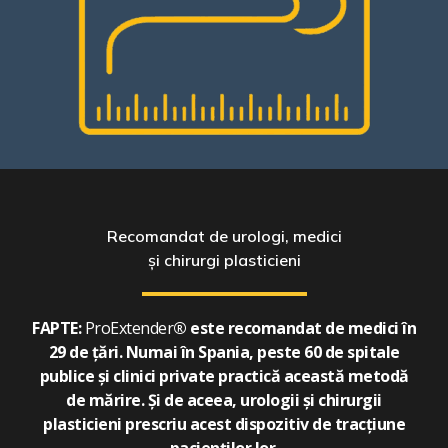
Recomandat de urologi, medici
și chirurgi plasticieni
FAPTE:
ProExtender
® este recomandat de
medici
în
29 de țări. Numai în Spania, peste
60 de spitale
publice
și
clinici private
practică această metodă
de mărire. Și de aceea,
urologii
și
chirurgii
plasticieni
prescriu acest dispozitiv de tracțiune