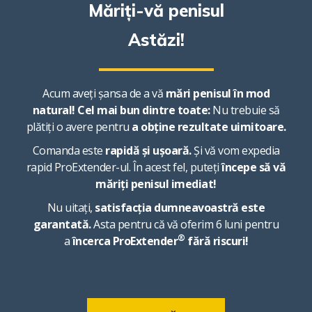
Măriți-vă penisul
Astăzi!
Acum aveți șansa de a vă
mări penisul în mod
natural!
Cel mai bun dintre toate:
Nu trebuie să
plătiți o avere pentru
a obține rezultate uimitoare.
Comanda este
rapidă și ușoară.
Și vă vom expedia
rapid ProExtender-ul. În acest fel, puteți
începe să vă
măriți penisul imediat!
Nu uitați,
satisfacția dumneavoastră este
garantată.
Asta pentru că vă oferim 6 luni pentru
®
a
încerca ProExtender
fără riscuri!