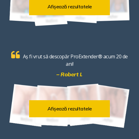
Afișează rezultatele
Aș fi vrut să descopăr ProExtender® acum 20 de
ani!
– Robert I.
Afișează rezultatele