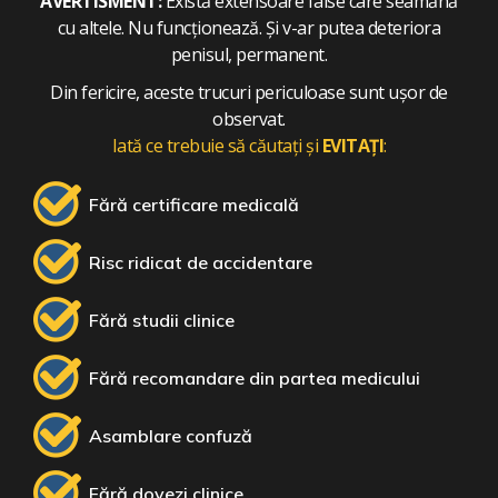
AVERTISMENT:
Există extensoare false care seamănă
cu altele. Nu funcționează. Și v-ar putea deteriora
penisul, permanent.
Din fericire, aceste trucuri periculoase sunt ușor de
observat.
Iată ce trebuie să căutați și
EVITAȚI
:
Fără certificare medicală
Risc ridicat de accidentare
Fără studii clinice
Fără recomandare din partea medicului
Asamblare confuză
Fără dovezi clinice