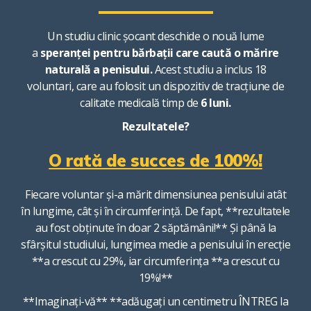
Un studiu clinic șocant deschide o nouă lume
a
speranței pentru bărbații care caută o mărire
naturală a penisului.
Acest studiu a inclus 18
voluntari, care au folosit un dispozitiv de tracțiune de
calitate medicală timp de
6 luni.
Rezultatele?
O rată de succes de 100%!
Fiecare voluntar și-a mărit dimensiunea penisului atât
în ​​lungime, cât și în circumferință. De fapt, **rezultatele
au fost obținute în doar 2 săptămâni!** Și până la
sfârșitul studiului, lungimea medie a penisului în erecție
**a crescut cu 29%, iar circumferința **a crescut cu
19%!**
**Imaginați-vă** **adăugați un centimetru ÎNTREG la