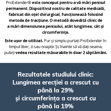
ProExtender
® este conceput pentru a vă
mări penisul
permanent.
Dispozitivul nostru de calitate medicală,
fabricat din oțel chirurgical
, funcționează folosind
metoda de tracțiune. O
metodă dovedită clinic
de
a
mări dimensiunea penisului, atât lungimea, cât și
circumferința.
Este ușor de utilizat.
Pur și simplu purtați ProExtender în
timpul liber, zi sau noapte. Și, înainte să vă dați seama,
puteți
vedea rezultate măsurabile în doar 2 săptămâni.
Rezultatele studiului clinic:
Lungimea erecției a crescut cu
până la 29%
și circumferința a crescut cu
până la 19%