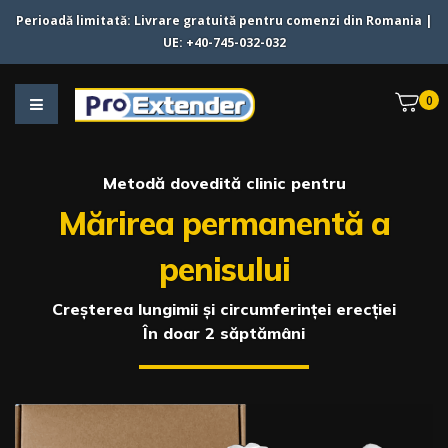
Perioadă limitată:
Livrare gratuită pentru comenzi din
Romania
|
UE
:
+40-745-032-032
0
Metodă dovedită clinic pentru
Mărirea permanentă a
penisului
Creșterea lungimii și circumferinței erecției
În doar 2 săptămâni