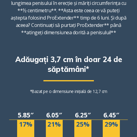
lungimea penisului în erecție și măriți circumferința cu
**½ centimetru**. **Asta este ceea ce vă puteți
aștepta folosind ProExtender** timp de 6 luni. Și după
aceea? Continuați să purtați ProExtender** până
**atingeți dimensiunea dorită a penisului!**
Adăugați 3,7 cm în doar 24 de
săptămâni*
*Bazat pe o dimensiune inițială de 12,7 cm
5.85″
6.05″
6.25″
6.45″
17%
21%
25%
29%