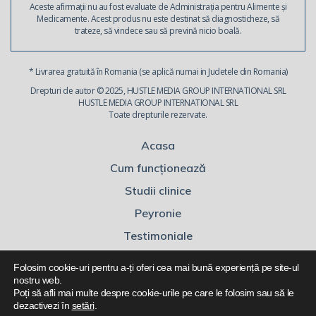
Aceste afirmații nu au fost evaluate de Administrația pentru Alimente și
Medicamente. Acest produs nu este destinat să diagnosticheze, să
trateze, să vindece sau să prevină nicio boală.
* Livrarea gratuită în Romania (se aplică numai in Judetele din Romania)
Drepturi de autor © 2025, HUSTLE MEDIA GROUP INTERNATIONAL SRL
HUSTLE MEDIA GROUP INTERNATIONAL SRL
Toate drepturile rezervate.
Acasa
Cum funcționează
Studii clinice
Peyronie
Testimoniale
FAQ
Folosim cookie-uri pentru a-ți oferi cea mai bună experiență pe site-ul
Comandă acum
nostru web.
Poți să afli mai multe despre cookie-urile pe care le folosim sau să le
Rezultatele
dezactivezi în
setări
.