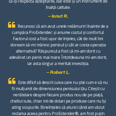
că își respectă așteptările, dar este și un instrument de
înaltă calitate.
– Ionut R.
Recunosc că am avut unele nelămuriri înainte de a
cumpăra ProExtender; și anume costul și confortul.
Factorul cost a fost ușor de înțeles, cât de mult îmi
doream să-mi măresc penisul și cât ar costa operația
alternativă? Răspunsul a fost că mi-am dorit cu
adevărat un penis mai mare. Întotdeauna mi-am dorit,
iar asta singur a meritat investiția.
– Robert I,.
Este dificil să descrii cuiva care nu știe cum e să nu
fii mulțumit de dimensiunea penisului tău. Citești cu
nerăbdare despre fiecare produs nou de pe piață,
cheltui sute, chiar mii de dolari pe produse care nu își
ating scopurile. Bineînțeles că atunci când am văzut
reclama aceea pentru ProExtender®, am fost puțin