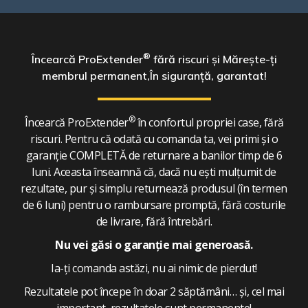
®
Încearcă ProExtender
fără riscuri și
Mărește-ți
membrul permanent,
În siguranță, garantat!
®
Încearcă ProExtender
în confortul propriei case, fără
riscuri. Pentru că odată cu comanda ta, vei primi și o
garanție COMPLETĂ de returnare a banilor timp de 6
luni. Aceasta înseamnă că, dacă nu ești mulțumit de
rezultate, pur și simplu returnează produsul (în termen
de 6 luni) pentru o rambursare promptă, fără costurile
de livrare, fără întrebări.
Nu vei găsi o garanție mai generoasă.
Ia-ți comanda astăzi, nu ai nimic de pierdut!
Rezultatele pot începe în doar 2 săptămâni… și, cel mai
important, rezultatele sunt permanente!