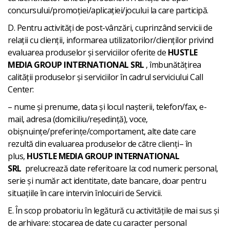
concursului/promoției/aplicației/jocului la care participă.
D. Pentru activități de post-vânzări, cuprinzând servicii de
relații cu clienții, informarea utilizatorilor/clienților privind
evaluarea produselor și serviciilor oferite de
HUSTLE
MEDIA GROUP INTERNATIONAL SRL
, îmbunătățirea
calității produselor și serviciilor în cadrul serviciului Call
Center:
– nume și prenume, data și locul nașterii, telefon/fax, e-
mail, adresa (domiciliu/reședință), voce,
obișnuințe/preferințe/comportament, alte date care
rezultă din evaluarea produselor de către clienți– în
plus,
HUSTLE MEDIA GROUP INTERNATIONAL
SRL
prelucrează date referitoare la: cod numeric personal,
serie și număr act identitate, date bancare, doar pentru
situațiile în care intervin înlocuiri de Servicii.
E. În scop probatoriu în legătură cu activitățile de mai sus și
de arhivare: stocarea de date cu caracter personal