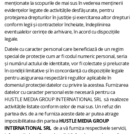
menționate la scopurile de mai sus în vederea menținerii
evidențelor legate de activitățile desfășurate, pentru
protejarea drepturilor în justiție și exercitarea altor drepturi
conform legii și contractelor încheiate, îndeplinirea
eventualelor cerințe de arhivare, în acord cu dispozițiile
legale.
Datele cu caracter personal care beneficiază de un regim
special de protecție cum ar fi codul numeric personal, seria
și numărul actului de identitate, vor fi colectate și prelucrate
în condiții limitative și în concordanță cu dispozițiile legale
pentru asigurarea respectării regulilor aplicabile în
domeniul protecției datelor cu privire la acestea. Furnizarea
datelor cu caracter personal este necesară pentru ca
HUSTLE MEDIA GROUP INTERNATIONAL SRL să realizeze
activitățile listate conform celor de mai sus. Un refuz din
partea dvs. de a ne furniza aceste date ar putea atrage
imposibilitatea din partea
HUSTLE MEDIA GROUP
INTERNATIONAL SRL
de a vă furniza respectivele servicii,