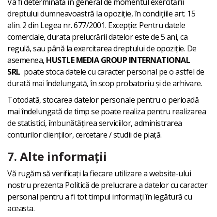
Va fi determinată în general de momentul exercitării
dreptului dumneavoastră la opoziție, în condițiile art. 15
alin. 2 din Legea nr. 677/2001. Excepție: Pentru datele
comerciale, durata prelucrării datelor este de 5 ani, ca
regulă, sau până la exercitarea dreptului de opoziție. De
asemenea,
HUSTLE MEDIA GROUP INTERNATIONAL
SRL
poate stoca datele cu caracter personal pe o astfel de
durată mai îndelungată, în scop probatoriu și de arhivare.
Totodată, stocarea datelor personale pentru o perioadă
mai îndelungată de timp se poate realiza pentru realizarea
de statistici, îmbunătățirea serviciilor, administrarea
conturilor clienților, cercetare / studii de piață.
7. Alte informații
Vă rugăm să verificați la fiecare utilizare a website-ului
nostru prezenta Politică de prelucrare a datelor cu caracter
personal pentru a fi tot timpul informați în legătură cu
aceasta.