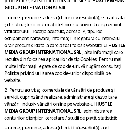
produselor și serviciilor furnizate de site-ul
HUSTLE MEDIA
GROUP INTERNATIONAL SRL
:
– nume, prenume, adresa (domiciliu/reședință), e-mail, data
și locul nașterii, informații tehnice cu privire la dispozitivul
vizitatorului – locația acestuia, adresa IP, tipul de
echipament hardware, informații în legătură cu intervalul
orar precum și data la care a fost folosit website-ul
HUSTLE
MEDIA GROUP INTERNATIONAL SRL
, alte informații care
rezultă din folosirea aplicațiilor de tip Cookies; Pentru mai
multe informații legate de cookie-uri, vă rugăm consultați
Politica privind utilizarea cookie-urilor disponibilă pe
website.
B. Pentru activități comerciale de vânzări de produse și
servicii, cuprinzând realizare, administrare și dezvoltare
vânzări, inclusiv vânzări online pe website-ul
HUSTLE
MEDIA GROUP INTERNATIONAL SRL
, administrarea
conturilor clienților, cercetare / studii de piață, statistică:
– nume, prenume, adresa (domiciliu/reședință), cod