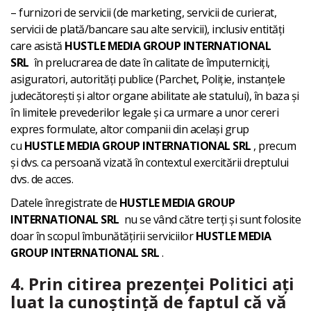
– furnizori de servicii (de marketing, servicii de curierat,
servicii de plată/bancare sau alte servicii), inclusiv entități
care asistă
HUSTLE MEDIA GROUP INTERNATIONAL
SRL
în prelucrarea de date în calitate de împuterniciți,
asiguratori, autorități publice (Parchet, Poliție, instanțele
judecătorești și altor organe abilitate ale statului), în baza și
în limitele prevederilor legale și ca urmare a unor cereri
expres formulate, altor companii din același grup
cu
HUSTLE MEDIA GROUP INTERNATIONAL SRL
, precum
și dvs. ca persoană vizată în contextul exercitării dreptului
dvs. de acces.
Datele înregistrate de
HUSTLE MEDIA GROUP
INTERNATIONAL SRL
nu se vând către terți și sunt folosite
doar în scopul îmbunătățirii serviciilor
HUSTLE MEDIA
GROUP INTERNATIONAL SRL
.
4. Prin citirea prezenței Politici ați
luat la cunoștință de faptul că vă