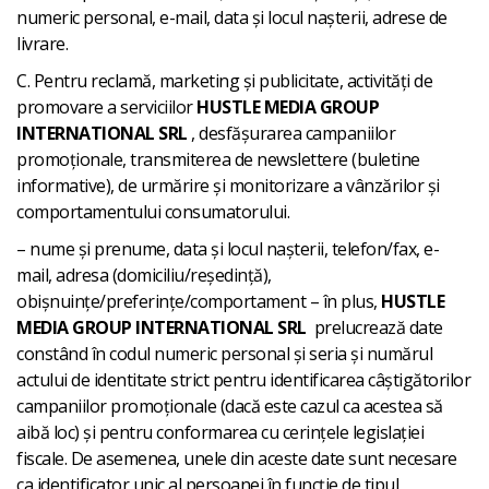
numeric personal, e-mail, data și locul nașterii, adrese de
livrare.
C. Pentru reclamă, marketing și publicitate, activități de
promovare a serviciilor
HUSTLE MEDIA GROUP
INTERNATIONAL SRL
, desfășurarea campaniilor
promoționale, transmiterea de newslettere (buletine
informative), de urmărire și monitorizare a vânzărilor și
comportamentului consumatorului.
– nume și prenume, data și locul nașterii, telefon/fax, e-
mail, adresa (domiciliu/reședință),
obișnuințe/preferințe/comportament – în plus,
HUSTLE
MEDIA GROUP INTERNATIONAL SRL
prelucrează date
constând în codul numeric personal și seria și numărul
actului de identitate strict pentru identificarea câștigătorilor
campaniilor promoționale (dacă este cazul ca acestea să
aibă loc) și pentru conformarea cu cerințele legislației
fiscale. De asemenea, unele din aceste date sunt necesare
ca identificator unic al persoanei în funcție de tipul