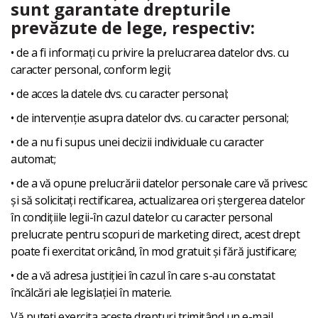
sunt garantate drepturile
prevăzute de lege, respectiv:
• de a fi informați cu privire la prelucrarea datelor dvs. cu
caracter personal, conform legii;
• de acces la datele dvs. cu caracter personal;
• de intervenție asupra datelor dvs. cu caracter personal;
• de a nu fi supus unei decizii individuale cu caracter
automat;
• de a vă opune prelucrării datelor personale care vă privesc
și să solicitați rectificarea, actualizarea ori ștergerea datelor
în condițiile legii-în cazul datelor cu caracter personal
prelucrate pentru scopuri de marketing direct, acest drept
poate fi exercitat oricând, în mod gratuit și fără justificare;
• de a vă adresa justiției în cazul în care s-au constatat
încălcări ale legislației în materie.
Vă puteți exercita aceste drepturi trimițând un e-mail