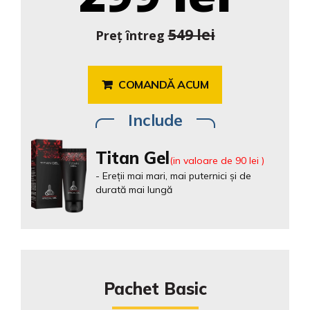
549 lei
Preț întreg
COMANDĂ ACUM
Include
Titan Gel
(in valoare de
90 lei
)
- Ereții mai mari, mai puternici și de
durată mai lungă
Pachet Basic